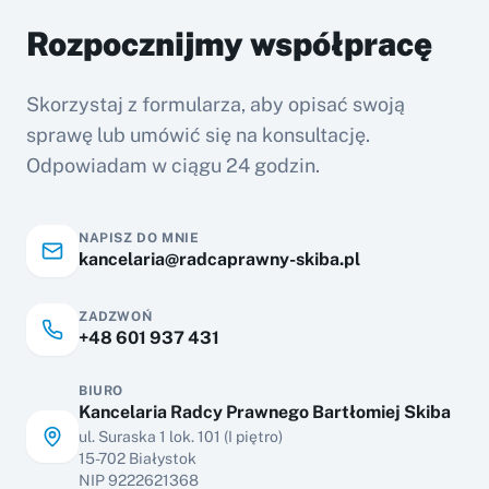
Rozpocznijmy współpracę
Skorzystaj z formularza, aby opisać swoją
sprawę lub umówić się na konsultację.
Odpowiadam w ciągu 24 godzin.
NAPISZ DO MNIE
kancelaria@radcaprawny-skiba.pl
ZADZWOŃ
+48 601 937 431
BIURO
Kancelaria Radcy Prawnego Bartłomiej Skiba
ul. Suraska 1 lok. 101 (I piętro)
15-702 Białystok
NIP 9222621368